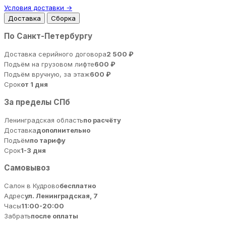
Условия доставки →
Доставка
Сборка
По Санкт-Петербургу
Доставка серийного договора
2 500 ₽
Подъём на грузовом лифте
600 ₽
Подъём вручную, за этаж
600 ₽
Срок
от 1 дня
За пределы СПб
Ленинградская область
по расчёту
Доставка
дополнительно
Подъём
по тарифу
Срок
1-3 дня
Самовывоз
Салон в Кудрово
бесплатно
Адрес
ул. Ленинградская, 7
Часы
11:00-20:00
Забрать
после оплаты