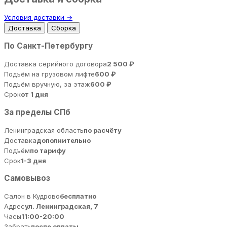
Условия доставки →
Доставка
Сборка
По Санкт-Петербургу
Доставка серийного договора
2 500 ₽
Подъём на грузовом лифте
600 ₽
Подъём вручную, за этаж
600 ₽
Срок
от 1 дня
За пределы СПб
Ленинградская область
по расчёту
Доставка
дополнительно
Подъём
по тарифу
Срок
1-3 дня
Самовывоз
Салон в Кудрово
бесплатно
Адрес
ул. Ленинградская, 7
Часы
11:00-20:00
Забрать
после оплаты