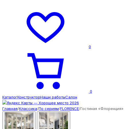
0
0
Каталог
Конструктор
Наши работы
Салон
Главная
/
Классика
/
По сериям
/
FLORENCE
/
Гостиная «Флоренция»