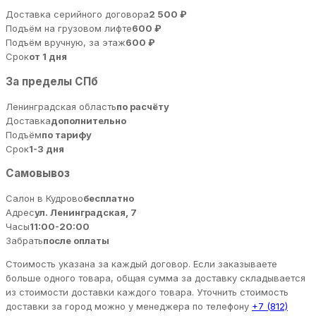
Доставка серийного договора
2 500 ₽
Подъём на грузовом лифте
600 ₽
Подъём вручную, за этаж
600 ₽
Срок
от 1 дня
За пределы СПб
Ленинградская область
по расчёту
Доставка
дополнительно
Подъём
по тарифу
Срок
1-3 дня
Самовывоз
Салон в Кудрово
бесплатно
Адрес
ул. Ленинградская, 7
Часы
11:00-20:00
Забрать
после оплаты
Стоимость указана за каждый договор. Если заказываете
больше одного товара, общая сумма за доставку складывается
из стоимости доставки каждого товара. Уточнить стоимость
доставки за город можно у менеджера по телефону
+7 (812)