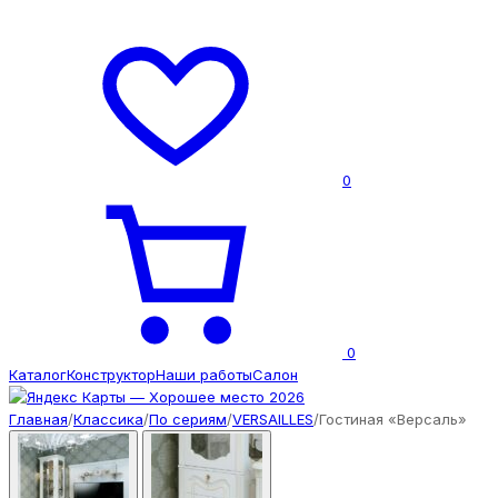
0
0
Каталог
Конструктор
Наши работы
Салон
Главная
/
Классика
/
По сериям
/
VERSAILLES
/
Гостиная «Версаль»