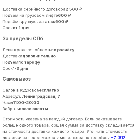
Доставка серийного договора
2 500 ₽
Подъём на грузовом лифте
600 ₽
Подъём вручную, за этаж
600 ₽
Срок
от 1 дня
За пределы СПб
Ленинградская область
по расчёту
Доставка
дополнительно
Подъём
по тарифу
Срок
1-3 дня
Самовывоз
Салон в Кудрово
бесплатно
Адрес
ул. Ленинградская, 7
Часы
11:00-20:00
Забрать
после оплаты
Стоимость указана за каждый договор. Если заказываете
больше одного товара, общая сумма за доставку складывается
из стоимости доставки каждого товара. Уточнить стоимость
доставки за город можно у менеджера по телефону
+7 (812)