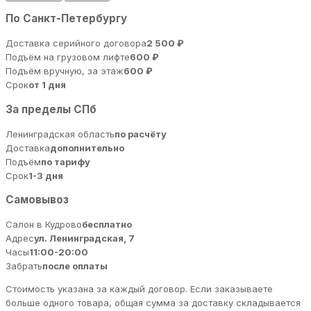
По Санкт-Петербургу
Доставка серийного договора
2 500 ₽
Подъём на грузовом лифте
600 ₽
Подъём вручную, за этаж
600 ₽
Срок
от 1 дня
За пределы СПб
Ленинградская область
по расчёту
Доставка
дополнительно
Подъём
по тарифу
Срок
1-3 дня
Самовывоз
Салон в Кудрово
бесплатно
Адрес
ул. Ленинградская, 7
Часы
11:00-20:00
Забрать
после оплаты
Стоимость указана за каждый договор. Если заказываете
больше одного товара, общая сумма за доставку складывается