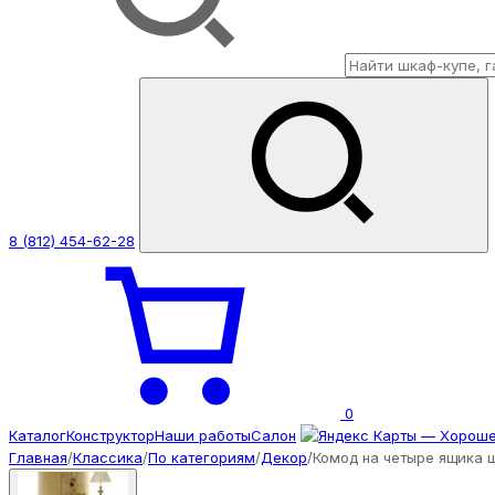
8 (812) 454-62-28
0
Каталог
Конструктор
Наши работы
Салон
Главная
/
Классика
/
По категориям
/
Декор
/
Комод на четыре ящика