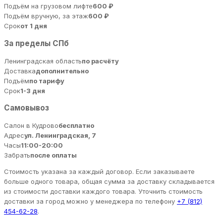
Подъём на грузовом лифте
600 ₽
Подъём вручную, за этаж
600 ₽
Срок
от 1 дня
За пределы СПб
Ленинградская область
по расчёту
Доставка
дополнительно
Подъём
по тарифу
Срок
1-3 дня
Самовывоз
Салон в Кудрово
бесплатно
Адрес
ул. Ленинградская, 7
Часы
11:00-20:00
Забрать
после оплаты
Стоимость указана за каждый договор. Если заказываете
больше одного товара, общая сумма за доставку складывается
из стоимости доставки каждого товара. Уточнить стоимость
доставки за город можно у менеджера по телефону
+7 (812)
454-62-28
.