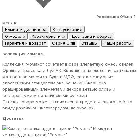
Рассрочка 0%
на 4
месяца
Вызвать дизайнера
Консультация
О модели
Характеристики
Доставка и сборка
Гарантия и возврат
Серия Chill
Отзывы
Наши работы
Коллекция Романс.
Коллекция "Романс" сочетает в себе элегантную смесь стилей
Франции Прованса и Луи VX. Выполнена из экологически чистых
материалов массива Бука и МДФ, соответствующих
европейским стандартам эко-решений. Украшена
брашированными элементами декора ветвью оливы и
состаренными металлическими ручками.
Оттенок товара может отличаться от представленного на фото
ввиду различной цветопередачи на экранах.
Доставка
Комод на
четырнадцать ящиков "Романс"