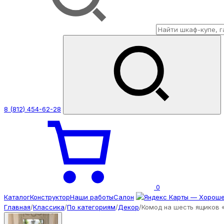
8 (812) 454-62-28
0
Каталог
Конструктор
Наши работы
Салон
Главная
/
Классика
/
По категориям
/
Декор
/
Комод на шесть ящиков