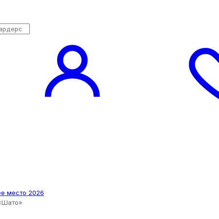
 «Шато»