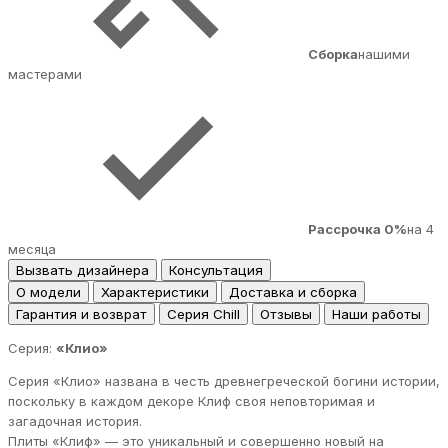
Сборка
нашими
мастерами
Рассрочка 0%
на 4
месяца
Вызвать дизайнера
Консультация
О модели
Характеристики
Доставка и сборка
Гарантия и возврат
Серия Chill
Отзывы
Наши работы
Серия:
«Клио»
Серия «Клио» названа в честь древнегреческой богини истории,
поскольку в каждом декоре Клиф своя неповторимая и
загадочная история.
Плиты «Клиф» — это уникальный и совершенно новый на