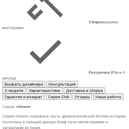
Сборка
нашими
мастерами
Рассрочка 0%
на 4
месяца
Вызвать дизайнера
Консультация
О модели
Характеристики
Доставка и сборка
Гарантия и возврат
Серия Chill
Отзывы
Наши работы
Серия:
«Клио»
Серия «Клио» названа в честь древнегреческой богини истории,
поскольку в каждом декоре Клиф своя неповторимая и
загадочная история.