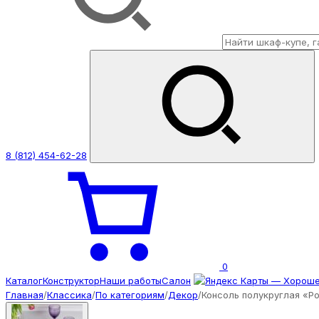
8 (812) 454-62-28
0
Каталог
Конструктор
Наши работы
Салон
Главная
/
Классика
/
По категориям
/
Декор
/
Консоль полукруглая «Р