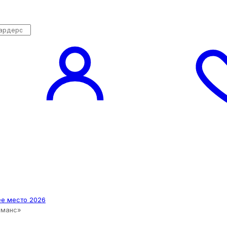
оманс»