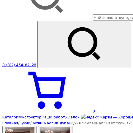
8 (812) 454-62-28
0
Каталог
Конструктор
Наши работы
Салон
Главная
/
Кухни
/
Кухни массив дуба
/
Кухня “Империал” цвет “коньяк”