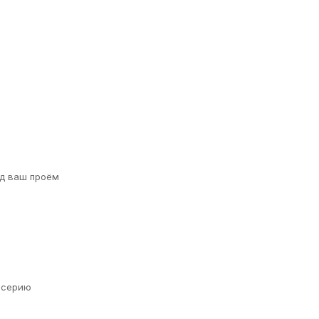
д ваш проём
а серию