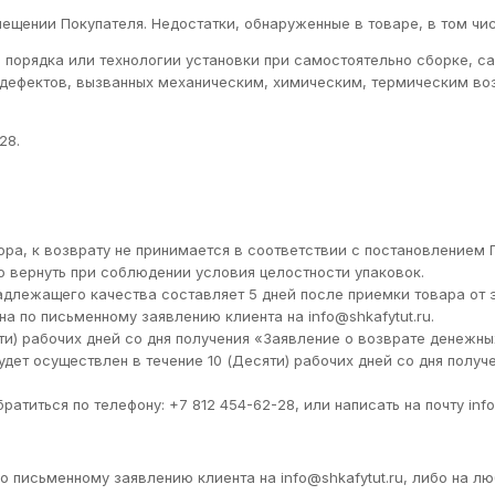
ещении Покупателя. Недостатки, обнаруженные в товаре, в том чис
я порядка или технологии установки при самостоятельно сборке, 
и дефектов, вызванных механическим, химическим, термическим в
28.
ра, к возврату не принимается в соответствии с постановлением П
 вернуть при соблюдении условия целостности упаковок.
адлежащего качества составляет 5 дней после приемки товара от 
а по письменному заявлению клиента на info@shkafytut.ru.
ти) рабочих дней со дня получения «Заявление о возврате денежн
дет осуществлен в течение 10 (Десяти) рабочих дней со дня получ
титься по телефону: +7 812 454-62-28, или написать на почту info
 письменному заявлению клиента на info@shkafytut.ru, либо на лю