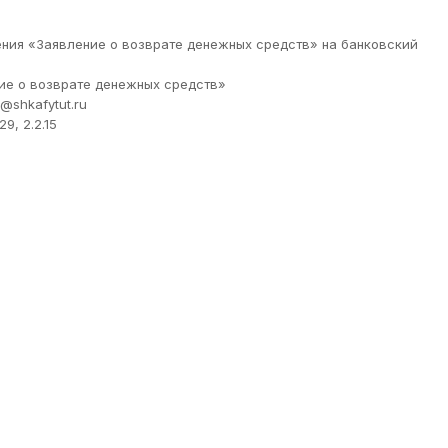
ения «Заявление о возврате денежных средств» на банковский
ние о возврате денежных средств»
@shkafytut.ru
9, 2.2.15