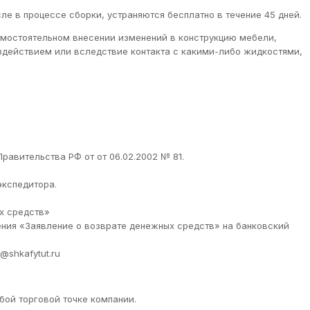
ле в процессе сборки, устраняются бесплатно в течение 45 дней.
самостоятельном внесении изменений в конструкцию мебели,
оздействием или вследствие контакта с какими-либо жидкостями,
равительства РФ от от 06.02.2002 № 81.
экспедитора.
ых средств»
ения «Заявление о возврате денежных средств» на банковский
@shkafytut.ru
бой торговой точке компании.