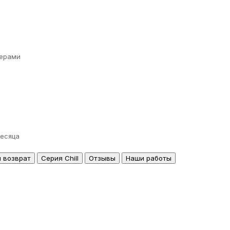
ерами
месяца
и возврат
Серия Chill
Отзывы
Наши работы