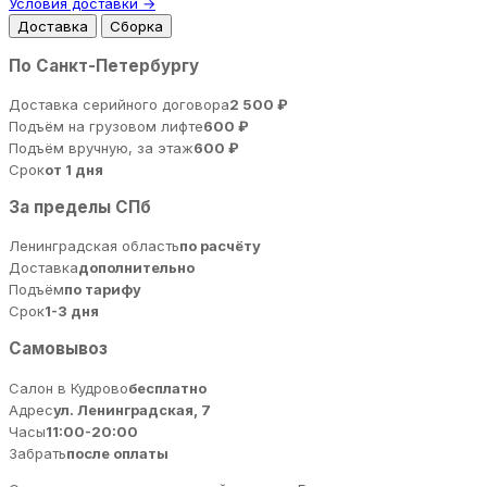
Условия доставки →
Доставка
Сборка
По Санкт-Петербургу
Доставка серийного договора
2 500 ₽
Подъём на грузовом лифте
600 ₽
Подъём вручную, за этаж
600 ₽
Срок
от 1 дня
За пределы СПб
Ленинградская область
по расчёту
Доставка
дополнительно
Подъём
по тарифу
Срок
1-3 дня
Самовывоз
Салон в Кудрово
бесплатно
Адрес
ул. Ленинградская, 7
Часы
11:00-20:00
Забрать
после оплаты