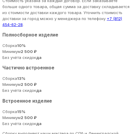
Стоимость указана за каждый договор. Если заказываете
больше одного товара, общая сумма за доставку складывается
из стоимости доставки каждого товара. Уточнить стоимость
доставки за город можно у менеджера по телефону
+7 (812)
454-62-28
.
Полносборное изделие
Сборка
10%
Минимум
2 500 ₽
Без учёта скидок
да
Частично встроенное
Сборка
13%
Минимум
2 500 ₽
Без учёта скидок
да
Встроенное изделие
Сборка
15%
Минимум
2 500 ₽
Без учёта скидок
да
Сборку выполняют наши мастера по СПб и Ленинградской