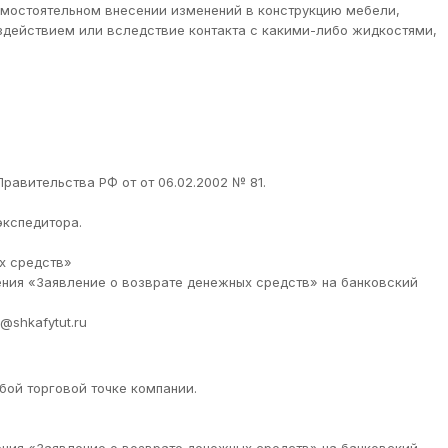
самостоятельном внесении изменений в конструкцию мебели,
оздействием или вследствие контакта с какими-либо жидкостями,
равительства РФ от от 06.02.2002 № 81.
экспедитора.
ых средств»
ения «Заявление о возврате денежных средств» на банковский
@shkafytut.ru
бой торговой точке компании.