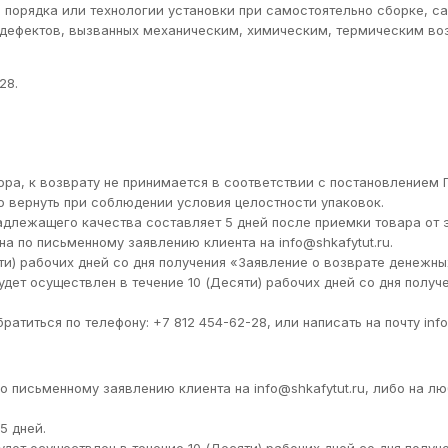
я порядка или технологии установки при самостоятельно сборке, 
и дефектов, вызванных механическим, химическим, термическим в
28.
ра, к возврату не принимается в соответствии с постановлением П
 вернуть при соблюдении условия целостности упаковок.
адлежащего качества составляет 5 дней после приемки товара от 
а по письменному заявлению клиента на info@shkafytut.ru.
ти) рабочих дней со дня получения «Заявление о возврате денежн
дет осуществлен в течение 10 (Десяти) рабочих дней со дня получ
титься по телефону: +7 812 454-62-28, или написать на почту info
 письменному заявлению клиента на info@shkafytut.ru, либо на лю
5 дней.