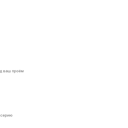
д ваш проём
а серию