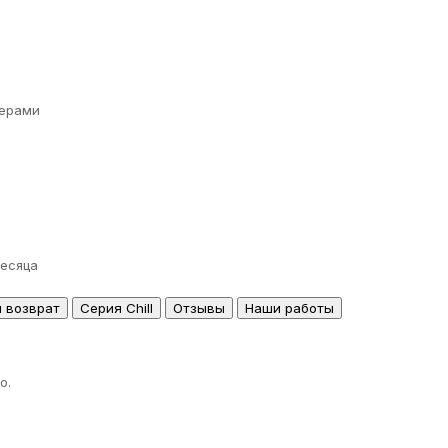
ерами
месяца
и возврат
Серия Chill
Отзывы
Наши работы
о.