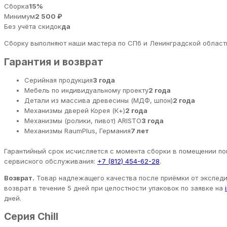
Сборка
15%
Минимум
2 500 ₽
Без учёта скидок
да
Сборку выполняют наши мастера по СПб и Ленинградской области
Гарантия и возврат
Серийная продукция
3 года
Мебель по индивидуальному проекту
2 года
Детали из массива древесины (МДФ, шпон)
2 года
Механизмы дверей Корея (К+)
2 года
Механизмы (ролики, пивот) ARISTO
3 года
Механизмы RaumPlus, Германия
7 лет
Гарантийный срок исчисляется с момента сборки в помещении пок
сервисного обслуживания:
+7 (812) 454-62-28
.
Возврат.
Товар надлежащего качества после приёмки от экспедит
возврат в течение 5 дней при целостности упаковок по заявке на
дней.
Серия Chill