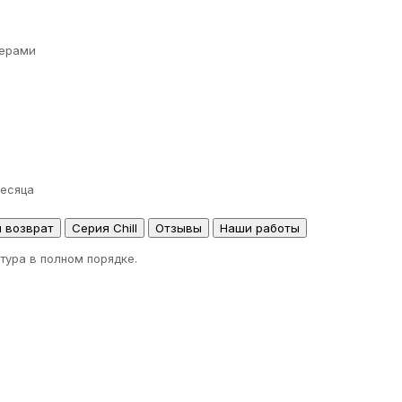
ерами
месяца
и возврат
Серия Chill
Отзывы
Наши работы
тура в полном порядке.