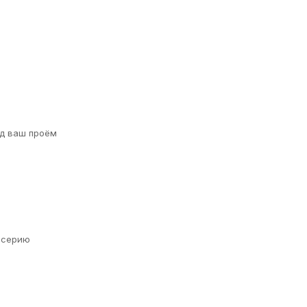
д ваш проём
а серию