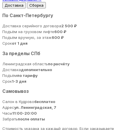
Доставка
Сборка
По Санкт-Петербургу
Доставка серийного договора
2 500 ₽
Подъём на грузовом лифте
600 ₽
Подъём вручную, за этаж
600 ₽
Срок
от 1 дня
За пределы СПб
Ленинградская область
по расчёту
Доставка
дополнительно
Подъём
по тарифу
Срок
1-3 дня
Самовывоз
Салон в Кудрово
бесплатно
Адрес
ул. Ленинградская, 7
Часы
11:00-20:00
Забрать
после оплаты
Стоимость указана за каждый договор. Если заказываете