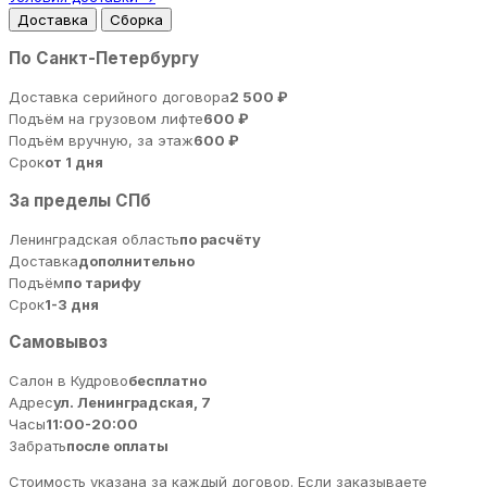
Доставка
Сборка
По Санкт-Петербургу
Доставка серийного договора
2 500 ₽
Подъём на грузовом лифте
600 ₽
Подъём вручную, за этаж
600 ₽
Срок
от 1 дня
За пределы СПб
Ленинградская область
по расчёту
Доставка
дополнительно
Подъём
по тарифу
Срок
1-3 дня
Самовывоз
Салон в Кудрово
бесплатно
Адрес
ул. Ленинградская, 7
Часы
11:00-20:00
Забрать
после оплаты
Стоимость указана за каждый договор. Если заказываете