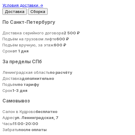
Условия доставки →
Доставка
Сборка
По Санкт-Петербургу
Доставка серийного договора
2 500 ₽
Подъём на грузовом лифте
600 ₽
Подъём вручную, за этаж
600 ₽
Срок
от 1 дня
За пределы СПб
Ленинградская область
по расчёту
Доставка
дополнительно
Подъём
по тарифу
Срок
1-3 дня
Самовывоз
Салон в Кудрово
бесплатно
Адрес
ул. Ленинградская, 7
Часы
11:00-20:00
Забрать
после оплаты