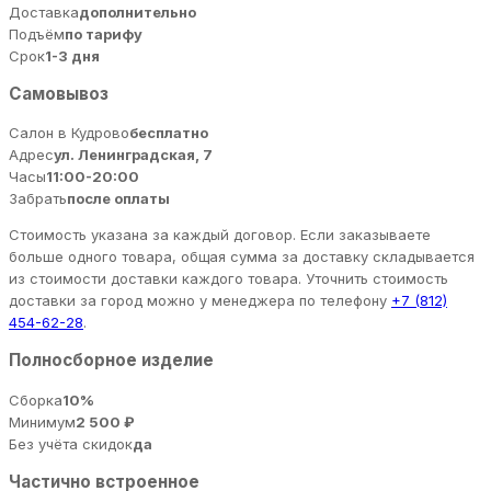
Доставка
дополнительно
Подъём
по тарифу
Срок
1-3 дня
Самовывоз
Салон в Кудрово
бесплатно
Адрес
ул. Ленинградская, 7
Часы
11:00-20:00
Забрать
после оплаты
Стоимость указана за каждый договор. Если заказываете
больше одного товара, общая сумма за доставку складывается
из стоимости доставки каждого товара. Уточнить стоимость
доставки за город можно у менеджера по телефону
+7 (812)
454-62-28
.
Полносборное изделие
Сборка
10%
Минимум
2 500 ₽
Без учёта скидок
да
Частично встроенное