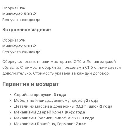
Сборка
13%
Минимум
2 500 ₽
Без учёта скидок
да
Встроенное изделие
Сборка
15%
Минимум
2 500 ₽
Без учёта скидок
да
Сборку выполняют наши мастера по СПб и Ленинградской
области. Стоимость сборки за пределами СПб оплачивается
дополнительно. Стоимость указана за каждый договор.
Гарантия и возврат
Серийная продукция
3 года
Мебель по индивидуальному проекту
2 года
Детали из массива древесины (МДФ, шпон)
2 года
Механизмы дверей Корея (К+)
2 года
Механизмы (ролики, пивот) ARISTO
3 года
Механизмы RaumPlus, Германия
7 лет