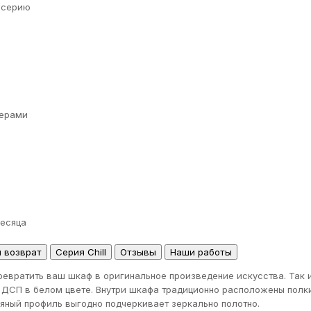
а серию
ерами
месяца
и возврат
Серия Chill
Отзывы
Наши работы
евратить ваш шкаф в оригинальное произведение искусства. Так и
 ДСП в белом цвете. Внутри шкафа традиционно расположены пол
яный профиль выгодно подчеркивает зеркально полотно.