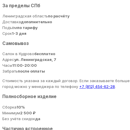
За пределы СПб
Ленинградская область
по расчёту
Доставка
дополнительно
Подъём
по тарифу
Срок
1-3 дня
Самовывоз
Салон в Кудрово
бесплатно
Адрес
ул. Ленинградская, 7
Часы
11:00-20:00
Забрать
после оплаты
Стоимость указана за каждый договор. Если заказываете больше 
город можно у менеджера по телефону
+7 (812) 454-62-28
.
Полносборное изделие
Сборка
10%
Минимум
2 500 ₽
Без учёта скидок
да
Частично встроенное