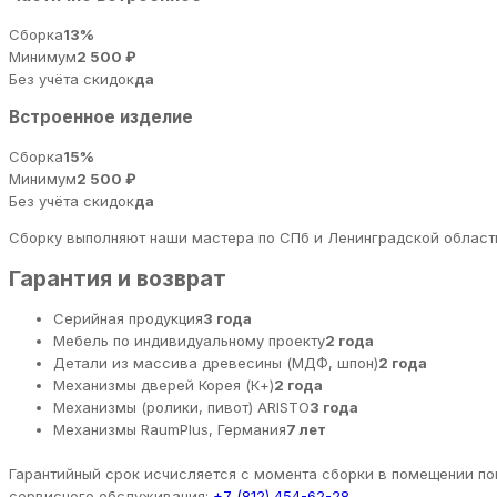
Сборка
13%
Минимум
2 500 ₽
Без учёта скидок
да
Встроенное изделие
Сборка
15%
Минимум
2 500 ₽
Без учёта скидок
да
Сборку выполняют наши мастера по СПб и Ленинградской области
Гарантия и возврат
Серийная продукция
3 года
Мебель по индивидуальному проекту
2 года
Детали из массива древесины (МДФ, шпон)
2 года
Механизмы дверей Корея (К+)
2 года
Механизмы (ролики, пивот) ARISTO
3 года
Механизмы RaumPlus, Германия
7 лет
Гарантийный срок исчисляется с момента сборки в помещении пок
сервисного обслуживания:
+7 (812) 454-62-28
.