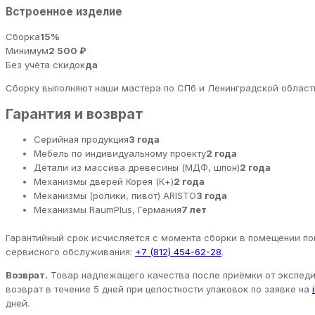
Встроенное изделие
Сборка
15%
Минимум
2 500 ₽
Без учёта скидок
да
Сборку выполняют наши мастера по СПб и Ленинградской области
Гарантия и возврат
Серийная продукция
3 года
Мебель по индивидуальному проекту
2 года
Детали из массива древесины (МДФ, шпон)
2 года
Механизмы дверей Корея (К+)
2 года
Механизмы (ролики, пивот) ARISTO
3 года
Механизмы RaumPlus, Германия
7 лет
Гарантийный срок исчисляется с момента сборки в помещении пок
сервисного обслуживания:
+7 (812) 454-62-28
.
Возврат.
Товар надлежащего качества после приёмки от экспедит
возврат в течение 5 дней при целостности упаковок по заявке на
дней.