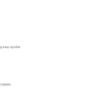
д ваш проём
а серию