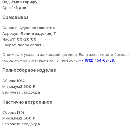
Подъём
по тарифу
Срок
1-3 дня
Самовывоз
Салон в Кудрово
бесплатно
Адрес
ул. Ленинградская, 7
Часы
11:00-20:00
Забрать
после оплаты
Стоимость указана за каждый договор. Если заказываете больше 
город можно у менеджера по телефону
+7 (812) 454-62-28
.
Полносборное изделие
Сборка
10%
Минимум
2 500 ₽
Без учёта скидок
да
Частично встроенное
Сборка
13%
Минимум
2 500 ₽
Без учёта скидок
да