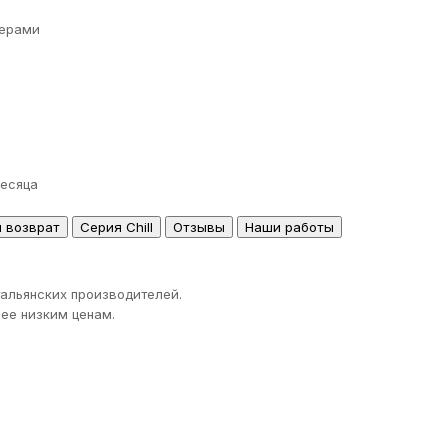
ерами
месяца
и возврат
Серия Chill
Отзывы
Наши работы
тальянских производителей.
ее низким ценам.