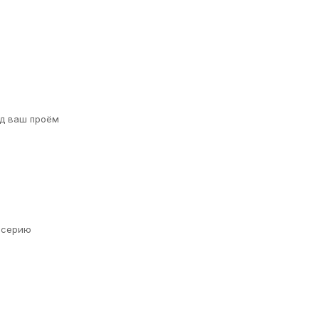
д ваш проём
а серию