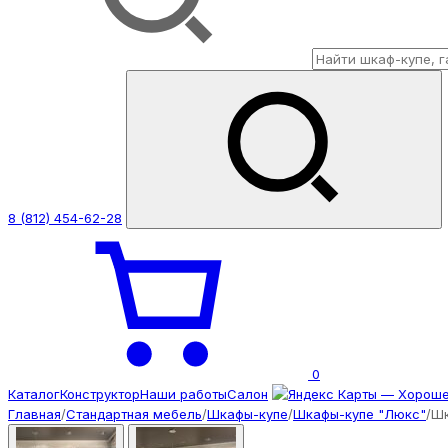
8 (812) 454-62-28
0
Каталог
Конструктор
Наши работы
Салон
Главная
/
Стандартная мебель
/
Шкафы-купе
/
Шкафы-купе "Люкс"
/
Шк