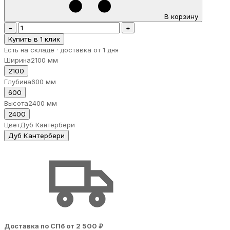
В корзину
−
+
Купить в 1 клик
Есть на складе · доставка от 1 дня
Ширина
2100 мм
2100
Глубина
600 мм
600
Высота
2400 мм
2400
Цвет
Дуб Кантербери
Дуб Кантербери
Доставка по СПб от 2 500 ₽