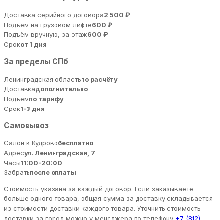
Доставка серийного договора
2 500 ₽
Подъём на грузовом лифте
600 ₽
Подъём вручную, за этаж
600 ₽
Срок
от 1 дня
За пределы СПб
Ленинградская область
по расчёту
Доставка
дополнительно
Подъём
по тарифу
Срок
1-3 дня
Самовывоз
Салон в Кудрово
бесплатно
Адрес
ул. Ленинградская, 7
Часы
11:00-20:00
Забрать
после оплаты
Стоимость указана за каждый договор. Если заказываете
больше одного товара, общая сумма за доставку складывается
из стоимости доставки каждого товара. Уточнить стоимость
доставки за город можно у менеджера по телефону
+7 (812)