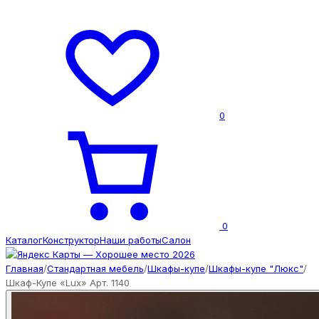
0
0
Каталог
Конструктор
Наши работы
Салон
Главная
/
Стандартная мебель
/
Шкафы-купе
/
Шкафы-купе "Люкс"
/
Шкаф-Купе «Lux» Арт. 1140