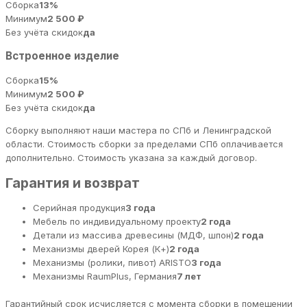
Сборка
13%
Минимум
2 500 ₽
Без учёта скидок
да
Встроенное изделие
Сборка
15%
Минимум
2 500 ₽
Без учёта скидок
да
Сборку выполняют наши мастера по СПб и Ленинградской
области. Стоимость сборки за пределами СПб оплачивается
дополнительно. Стоимость указана за каждый договор.
Гарантия и возврат
Серийная продукция
3 года
Мебель по индивидуальному проекту
2 года
Детали из массива древесины (МДФ, шпон)
2 года
Механизмы дверей Корея (К+)
2 года
Механизмы (ролики, пивот) ARISTO
3 года
Механизмы RaumPlus, Германия
7 лет
Гарантийный срок исчисляется с момента сборки в помещении