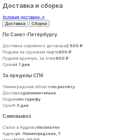
Доставка и сборка
Условия доставки →
Доставка
Сборка
По Санкт-Петербургу
Доставка серийного договора
2 500 ₽
Подъём на грузовом лифте
600 ₽
Подъём вручную, за этаж
600 ₽
Срок
от 1 дня
За пределы СПб
Ленинградская область
по расчёту
Доставка
дополнительно
Подъём
по тарифу
Срок
1-3 дня
Самовывоз
Салон в Кудрово
бесплатно
Адрес
ул. Ленинградская, 7
Часы
11:00-20:00