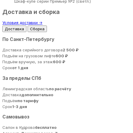
Шкаф-купе серии Премьер №2 (светл.)
Доставка и сборка
Условия доставки →
Доставка
Сборка
По Санкт-Петербургу
Доставка серийного договора
2 500 ₽
Подъём на грузовом лифте
600 ₽
Подъём вручную, за этаж
600 ₽
Срок
от 1 дня
За пределы СПб
Ленинградская область
по расчёту
Доставка
дополнительно
Подъём
по тарифу
Срок
1-3 дня
Самовывоз
Салон в Кудрово
бесплатно