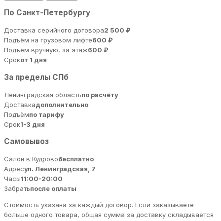
По Санкт-Петербургу
Доставка серийного договора
2 500 ₽
Подъём на грузовом лифте
600 ₽
Подъём вручную, за этаж
600 ₽
Срок
от 1 дня
За пределы СПб
Ленинградская область
по расчёту
Доставка
дополнительно
Подъём
по тарифу
Срок
1-3 дня
Самовывоз
Салон в Кудрово
бесплатно
Адрес
ул. Ленинградская, 7
Часы
11:00-20:00
Забрать
после оплаты
Стоимость указана за каждый договор. Если заказываете
больше одного товара, общая сумма за доставку складывается