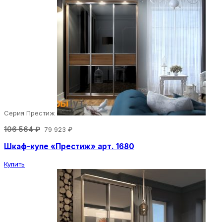
Серия Престиж
106 564 ₽
79 923 ₽
Шкаф-купе «Престиж» арт. 1680
Купить