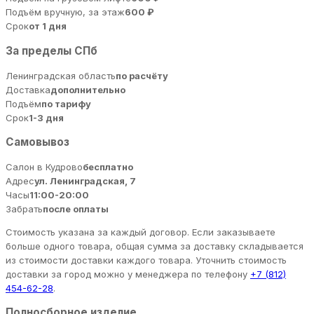
Подъём вручную, за этаж
600 ₽
Срок
от 1 дня
За пределы СПб
Ленинградская область
по расчёту
Доставка
дополнительно
Подъём
по тарифу
Срок
1-3 дня
Самовывоз
Салон в Кудрово
бесплатно
Адрес
ул. Ленинградская, 7
Часы
11:00-20:00
Забрать
после оплаты
Стоимость указана за каждый договор. Если заказываете
больше одного товара, общая сумма за доставку складывается
из стоимости доставки каждого товара. Уточнить стоимость
доставки за город можно у менеджера по телефону
+7 (812)
454-62-28
.
Полносборное изделие