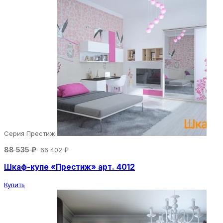
Серия Престиж
88 535 ₽
66 402 ₽
Шкаф-купе «Престиж» арт. 4012
Купить