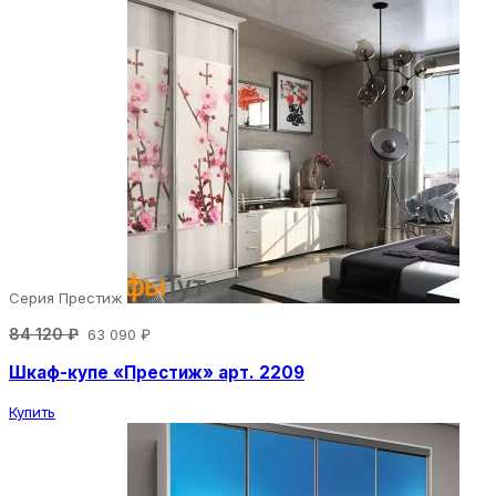
Серия Престиж
84 120 ₽
63 090 ₽
Шкаф-купе «Престиж» арт. 2209
Купить