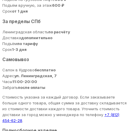
Подъём вручную, за этаж
600 ₽
Срок
от 1 дня
За пределы СПб
Ленинградская область
по расчёту
Доставка
дополнительно
Подъём
по тарифу
Срок
1-3 дня
Самовывоз
Салон в Кудрово
бесплатно
Адрес
ул. Ленинградская, 7
Часы
11:00-20:00
Забрать
после оплаты
Стоимость указана за каждый договор. Если заказываете
больше одного товара, общая сумма за доставку складывается
из стоимости доставки каждого товара. Уточнить стоимость
доставки за город можно у менеджера по телефону
+7 (812)
454-62-28
.
Полносборное изделие