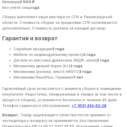
Минимум
2 500 ₽
Без учёта скидок
да
Сборку выполняют наши мастера по СПб и Ленинградской
области. Стоимость сборки за пределами СПб оплачивается
дополнительно. Стоимость указана за каждый договор.
Гарантия и возврат
Серийная продукция
3 года
Мебель по индивидуальному проекту
2 года
Детали из массива древесины (МДФ, шпон)
2 года
Механизмы дверей Корея (К+)
2 года
Механизмы (ролики, пивот) ARISTO
3 года
Механизмы RaumPlus, Германия
7 лет
Гарантийный срок исчисляется с момента сборки в помещении
покупателя. Недостатки, обнаруженные в товаре (в том числе в
процессе сборки), устраняются бесплатно в течение 45 дней.
Телефон сервисного обслуживания:
+7 (812) 454-62-28
.
Возврат.
Товар надлежащего качества после приёмки от
экспедитора к возврату не принимается (постановление
Правительства РФ от 06.02.2002 № 81). Исключение: серии