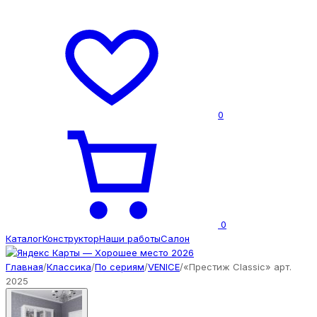
0
0
Каталог
Конструктор
Наши работы
Салон
Главная
/
Классика
/
По сериям
/
VENICE
/
«Престиж Classic» арт.
2025