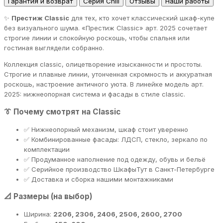
Гарантия и возврат
Серия Chill
Отзывы
Наши работы
✨
Престиж Classic
для тех, кто хочет классический шкаф-купе
без визуального шума. «Престиж Classic» арт. 2025 сочетает
строгие линии и спокойную роскошь, чтобы спальня или
гостиная выглядели собранно.
Коллекция classic, олицетворение изысканности и простоты.
Строгие и плавные линии, утонченная скромность и аккуратная
роскошь, настроение античного уюта. В линейке модель арт.
2025: нижнеопорная система и фасады в стиле classic.
👔 Почему смотрят на Classic
✅ Нижнеопорный механизм, шкаф стоит уверенно
✅ Комбинированные фасады: ЛДСП, стекло, зеркало по
комплектации
✅ Продуманное наполнение под одежду, обувь и бельё
✅ Серийное производство ШкафыТут в Санкт-Петербурге
✅ Доставка и сборка нашими монтажниками
📐 Размеры (на выбор)
Ширина:
2206, 2306, 2406, 2506, 2600, 2700