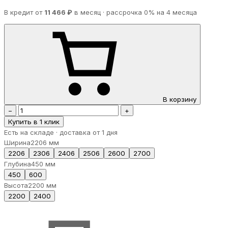
В кредит от
11 466 ₽
в месяц · рассрочка 0% на 4 месяца
В корзину
−
+
Купить в 1 клик
Есть на складе · доставка от 1 дня
Ширина
2206 мм
2206
2306
2406
2506
2600
2700
Глубина
450 мм
450
600
Высота
2200 мм
2200
2400