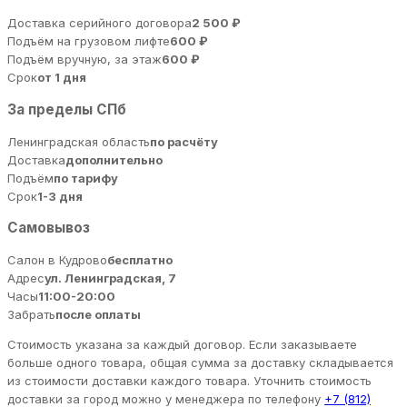
Доставка серийного договора
2 500 ₽
Подъём на грузовом лифте
600 ₽
Подъём вручную, за этаж
600 ₽
Срок
от 1 дня
За пределы СПб
Ленинградская область
по расчёту
Доставка
дополнительно
Подъём
по тарифу
Срок
1-3 дня
Самовывоз
Салон в Кудрово
бесплатно
Адрес
ул. Ленинградская, 7
Часы
11:00-20:00
Забрать
после оплаты
Стоимость указана за каждый договор. Если заказываете
больше одного товара, общая сумма за доставку складывается
из стоимости доставки каждого товара. Уточнить стоимость
доставки за город можно у менеджера по телефону
+7 (812)