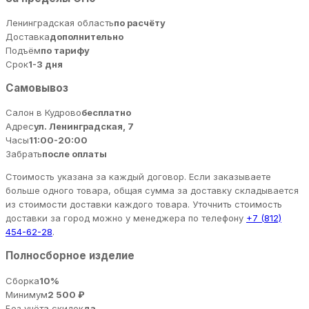
Ленинградская область
по расчёту
Доставка
дополнительно
Подъём
по тарифу
Срок
1-3 дня
Самовывоз
Салон в Кудрово
бесплатно
Адрес
ул. Ленинградская, 7
Часы
11:00-20:00
Забрать
после оплаты
Стоимость указана за каждый договор. Если заказываете
больше одного товара, общая сумма за доставку складывается
из стоимости доставки каждого товара. Уточнить стоимость
доставки за город можно у менеджера по телефону
+7 (812)
454-62-28
.
Полносборное изделие
Сборка
10%
Минимум
2 500 ₽
Без учёта скидок
да