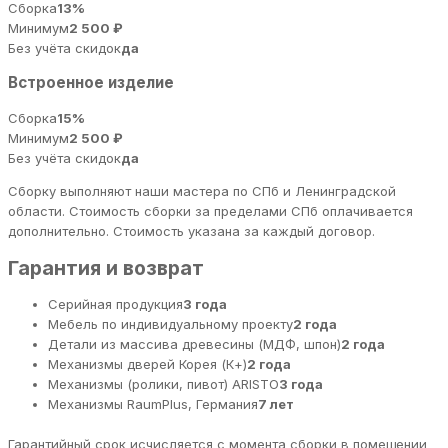
Сборка
13%
Минимум
2 500 ₽
Без учёта скидок
да
Встроенное изделие
Сборка
15%
Минимум
2 500 ₽
Без учёта скидок
да
Сборку выполняют наши мастера по СПб и Ленинградской
области. Стоимость сборки за пределами СПб оплачивается
дополнительно. Стоимость указана за каждый договор.
Гарантия и возврат
Серийная продукция
3 года
Мебель по индивидуальному проекту
2 года
Детали из массива древесины (МДФ, шпон)
2 года
Механизмы дверей Корея (К+)
2 года
Механизмы (ролики, пивот) ARISTO
3 года
Механизмы RaumPlus, Германия
7 лет
Гарантийный срок исчисляется с момента сборки в помещении