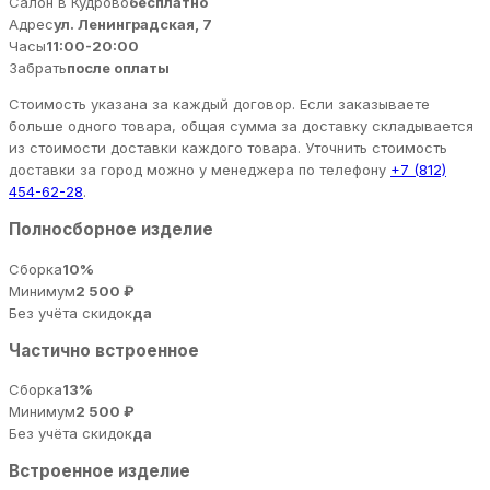
Салон в Кудрово
бесплатно
Адрес
ул. Ленинградская, 7
Часы
11:00-20:00
Забрать
после оплаты
Стоимость указана за каждый договор. Если заказываете
больше одного товара, общая сумма за доставку складывается
из стоимости доставки каждого товара. Уточнить стоимость
доставки за город можно у менеджера по телефону
+7 (812)
454-62-28
.
Полносборное изделие
Сборка
10%
Минимум
2 500 ₽
Без учёта скидок
да
Частично встроенное
Сборка
13%
Минимум
2 500 ₽
Без учёта скидок
да
Встроенное изделие