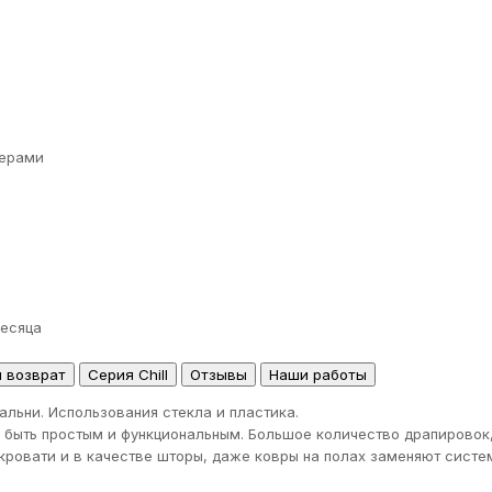
ерами
месяца
и возврат
Серия Chill
Отзывы
Наши работы
альни. Использования стекла и пластика.
быть простым и функциональным. Большое количество драпировок, 
кровати и в качестве шторы, даже ковры на полах заменяют систе