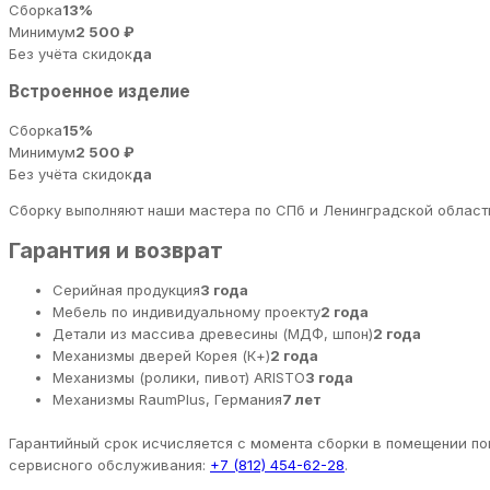
Сборка
13%
Минимум
2 500 ₽
Без учёта скидок
да
Встроенное изделие
Сборка
15%
Минимум
2 500 ₽
Без учёта скидок
да
Сборку выполняют наши мастера по СПб и Ленинградской области
Гарантия и возврат
Серийная продукция
3 года
Мебель по индивидуальному проекту
2 года
Детали из массива древесины (МДФ, шпон)
2 года
Механизмы дверей Корея (К+)
2 года
Механизмы (ролики, пивот) ARISTO
3 года
Механизмы RaumPlus, Германия
7 лет
Гарантийный срок исчисляется с момента сборки в помещении пок
сервисного обслуживания:
+7 (812) 454-62-28
.