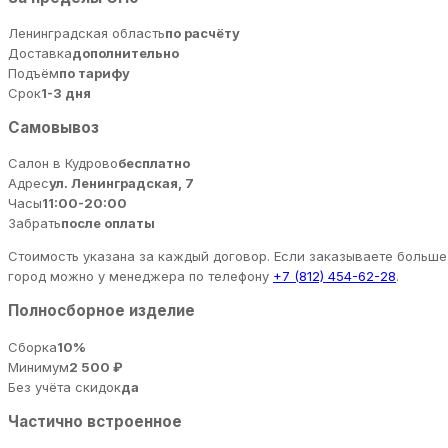
Ленинградская область
по расчёту
Доставка
дополнительно
Подъём
по тарифу
Срок
1-3 дня
Самовывоз
Салон в Кудрово
бесплатно
Адрес
ул. Ленинградская, 7
Часы
11:00-20:00
Забрать
после оплаты
Стоимость указана за каждый договор. Если заказываете больше 
город можно у менеджера по телефону
+7 (812) 454-62-28
.
Полносборное изделие
Сборка
10%
Минимум
2 500 ₽
Без учёта скидок
да
Частично встроенное