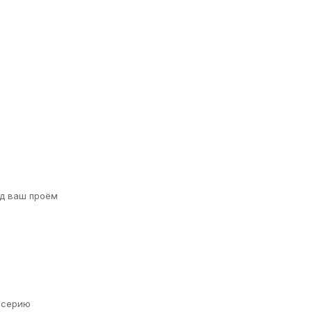
д ваш проём
а серию