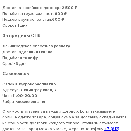
Доставка серийного договора
2 500 ₽
Подъём на грузовом лифте
600 ₽
Подъём вручную, за этаж
600 ₽
Срок
от 1 дня
За пределы СПб
Ленинградская область
по расчёту
Доставка
дополнительно
Подъём
по тарифу
Срок
1-3 дня
Самовывоз
Салон в Кудрово
бесплатно
Адрес
ул. Ленинградская, 7
Часы
11:00-20:00
Забрать
после оплаты
Стоимость указана за каждый договор. Если заказываете
больше одного товара, общая сумма за доставку складывается
из стоимости доставки каждого товара. Уточнить стоимость
доставки за город можно у менеджера по телефону
+7 (812)