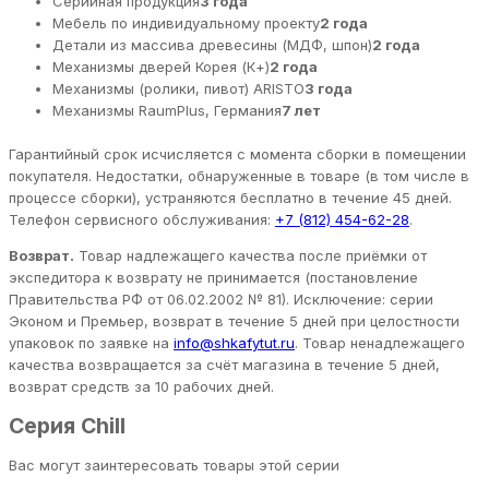
Серийная продукция
3 года
Мебель по индивидуальному проекту
2 года
Детали из массива древесины (МДФ, шпон)
2 года
Механизмы дверей Корея (К+)
2 года
Механизмы (ролики, пивот) ARISTO
3 года
Механизмы RaumPlus, Германия
7 лет
Гарантийный срок исчисляется с момента сборки в помещении
покупателя. Недостатки, обнаруженные в товаре (в том числе в
процессе сборки), устраняются бесплатно в течение 45 дней.
Телефон сервисного обслуживания:
+7 (812) 454-62-28
.
Возврат.
Товар надлежащего качества после приёмки от
экспедитора к возврату не принимается (постановление
Правительства РФ от 06.02.2002 № 81). Исключение: серии
Эконом и Премьер, возврат в течение 5 дней при целостности
упаковок по заявке на
info@shkafytut.ru
. Товар ненадлежащего
качества возвращается за счёт магазина в течение 5 дней,
возврат средств за 10 рабочих дней.
Серия Chill
Вас могут заинтересовать товары этой серии