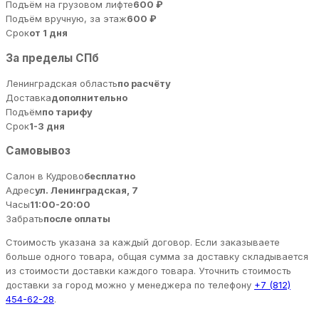
Подъём на грузовом лифте
600 ₽
Подъём вручную, за этаж
600 ₽
Срок
от 1 дня
За пределы СПб
Ленинградская область
по расчёту
Доставка
дополнительно
Подъём
по тарифу
Срок
1-3 дня
Самовывоз
Салон в Кудрово
бесплатно
Адрес
ул. Ленинградская, 7
Часы
11:00-20:00
Забрать
после оплаты
Стоимость указана за каждый договор. Если заказываете
больше одного товара, общая сумма за доставку складывается
из стоимости доставки каждого товара. Уточнить стоимость
доставки за город можно у менеджера по телефону
+7 (812)
454-62-28
.