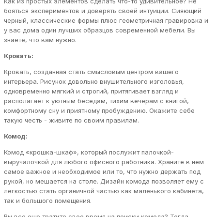
Как из простых элементов сделать что-то удивительное? Не
бояться экспериментов и доверять своей интуиции. Сияющий
черный, классические формы плюс геометричная гравировка и
у вас дома один лучших образцов современной мебели. Вы
знаете, что вам нужно.
Кровать:
Кровать, созданная стать смысловым центром вашего
интерьера. Рисунок довольно внушительного изголовья,
одновременно мягкий и строгий, притягивает взгляд и
располагает к уютным беседам, тихим вечерам с книгой,
комфортному сну и приятному пробуждению. Окажите себе
такую честь - живите по своим правилам.
Комод:
Комод «крошка-шкаф», который послужит палочкой-
выручалочкой для любого офисного работника. Храните в нем
самое важное и необходимое или то, что нужно держать под
рукой, но мешается на столе. Дизайн комода позволяет ему с
легкостью стать органичной частью как маленького кабинета,
так и большого помещения.
Вы все еще тратите свое время на поиски комода? Тогда