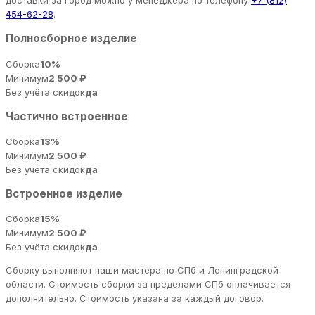
доставки за город можно у менеджера по телефону
+7 (812)
454-62-28
.
Полносборное изделие
Сборка
10%
Минимум
2 500 ₽
Без учёта скидок
да
Частично встроенное
Сборка
13%
Минимум
2 500 ₽
Без учёта скидок
да
Встроенное изделие
Сборка
15%
Минимум
2 500 ₽
Без учёта скидок
да
Сборку выполняют наши мастера по СПб и Ленинградской
области. Стоимость сборки за пределами СПб оплачивается
дополнительно. Стоимость указана за каждый договор.