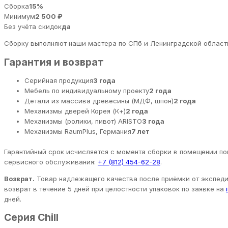
Сборка
15%
Минимум
2 500 ₽
Без учёта скидок
да
Сборку выполняют наши мастера по СПб и Ленинградской области
Гарантия и возврат
Серийная продукция
3 года
Мебель по индивидуальному проекту
2 года
Детали из массива древесины (МДФ, шпон)
2 года
Механизмы дверей Корея (К+)
2 года
Механизмы (ролики, пивот) ARISTO
3 года
Механизмы RaumPlus, Германия
7 лет
Гарантийный срок исчисляется с момента сборки в помещении пок
сервисного обслуживания:
+7 (812) 454-62-28
.
Возврат.
Товар надлежащего качества после приёмки от экспедит
возврат в течение 5 дней при целостности упаковок по заявке на
дней.
Серия Chill