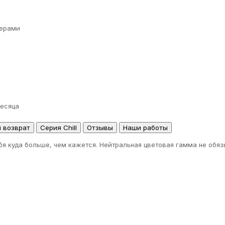
ерами
месяца
и возврат
Серия Chill
Отзывы
Наши работы
я куда больше, чем кажется. Нейтральная цветовая гамма не обяз