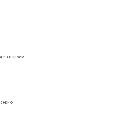
д ваш проём
а серию