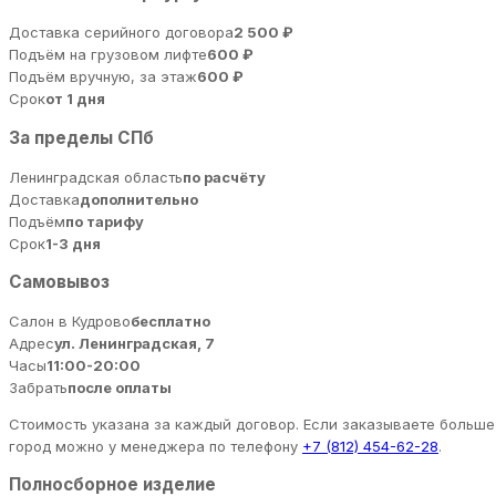
Доставка серийного договора
2 500 ₽
Подъём на грузовом лифте
600 ₽
Подъём вручную, за этаж
600 ₽
Срок
от 1 дня
За пределы СПб
Ленинградская область
по расчёту
Доставка
дополнительно
Подъём
по тарифу
Срок
1-3 дня
Самовывоз
Салон в Кудрово
бесплатно
Адрес
ул. Ленинградская, 7
Часы
11:00-20:00
Забрать
после оплаты
Стоимость указана за каждый договор. Если заказываете больше 
город можно у менеджера по телефону
+7 (812) 454-62-28
.
Полносборное изделие