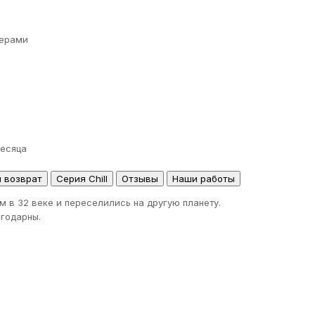
ерами
месяца
и возврат
Серия Chill
Отзывы
Наши работы
 в 32 веке и переселились на другую планету.
агодарны.