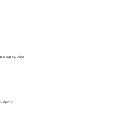
д ваш проём
а серию