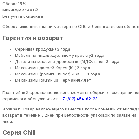
Сборка
15%
Минимум
2 500 ₽
Без учёта скидок
да
Сборку выполняют наши мастера по СПб и Ленинградской области
Гарантия и возврат
Серийная продукция
3 года
Мебель по индивидуальному проекту
2 года
Детали из массива древесины (МДФ, шпон)
2 года
Механизмы дверей Корея (К+)
2 года
Механизмы (ролики, пивот) ARISTO
3 года
Механизмы RaumPlus, Германия
7 лет
Гарантийный срок исчисляется с момента сборки в помещении пок
сервисного обслуживания:
+7 (812) 454-62-28
.
Возврат.
Товар надлежащего качества после приёмки от экспедит
возврат в течение 5 дней при целостности упаковок по заявке на
дней.
Серия Chill