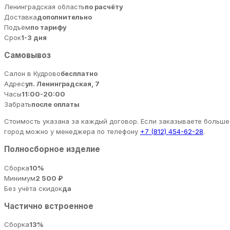
Ленинградская область
по расчёту
Доставка
дополнительно
Подъём
по тарифу
Срок
1-3 дня
Самовывоз
Салон в Кудрово
бесплатно
Адрес
ул. Ленинградская, 7
Часы
11:00-20:00
Забрать
после оплаты
Стоимость указана за каждый договор. Если заказываете больше 
город можно у менеджера по телефону
+7 (812) 454-62-28
.
Полносборное изделие
Сборка
10%
Минимум
2 500 ₽
Без учёта скидок
да
Частично встроенное
Сборка
13%