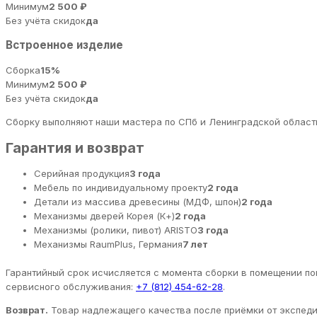
Минимум
2 500 ₽
Без учёта скидок
да
Встроенное изделие
Сборка
15%
Минимум
2 500 ₽
Без учёта скидок
да
Сборку выполняют наши мастера по СПб и Ленинградской области
Гарантия и возврат
Серийная продукция
3 года
Мебель по индивидуальному проекту
2 года
Детали из массива древесины (МДФ, шпон)
2 года
Механизмы дверей Корея (К+)
2 года
Механизмы (ролики, пивот) ARISTO
3 года
Механизмы RaumPlus, Германия
7 лет
Гарантийный срок исчисляется с момента сборки в помещении пок
сервисного обслуживания:
+7 (812) 454-62-28
.
Возврат.
Товар надлежащего качества после приёмки от экспедит