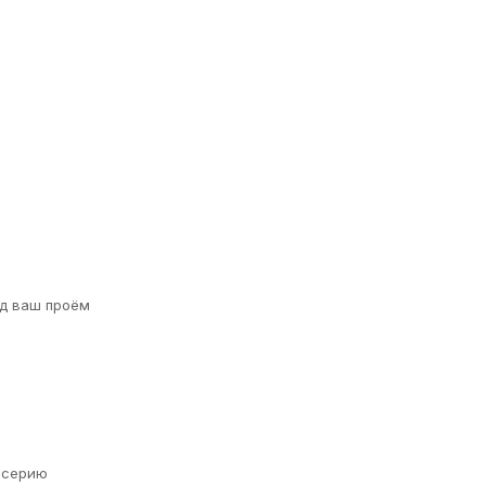
д ваш проём
а серию