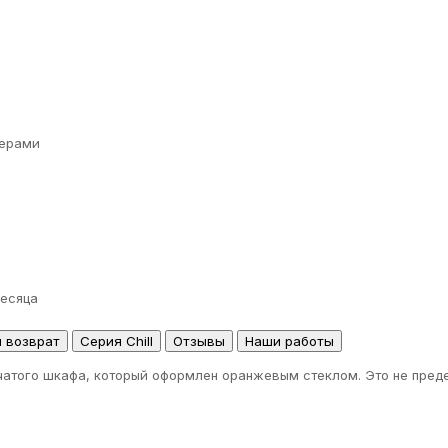
ерами
месяца
и возврат
Серия Chill
Отзывы
Наши работы
орчатого шкафа, который оформлен оранжевым стеклом. Это не пре