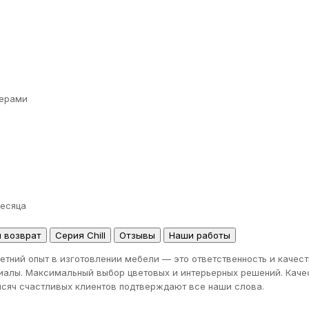
ерами
месяца
и возврат
Серия Chill
Отзывы
Наши работы
етний опыт в изготовлении мебели — это ответственность и качес
иалы. Максимальный выбор цветовых и интерьерных решений. Качес
тысяч счастливых клиентов подтверждают все наши слова.