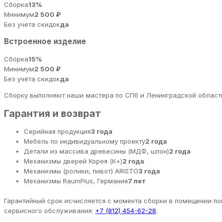
Сборка
13%
Минимум
2 500 ₽
Без учёта скидок
да
Встроенное изделие
Сборка
15%
Минимум
2 500 ₽
Без учёта скидок
да
Сборку выполняют наши мастера по СПб и Ленинградской области
Гарантия и возврат
Серийная продукция
3 года
Мебель по индивидуальному проекту
2 года
Детали из массива древесины (МДФ, шпон)
2 года
Механизмы дверей Корея (К+)
2 года
Механизмы (ролики, пивот) ARISTO
3 года
Механизмы RaumPlus, Германия
7 лет
Гарантийный срок исчисляется с момента сборки в помещении пок
сервисного обслуживания:
+7 (812) 454-62-28
.