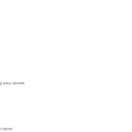
д ваш проём
а серию