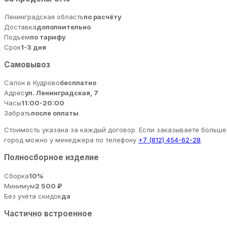
Ленинградская область
по расчёту
Доставка
дополнительно
Подъём
по тарифу
Срок
1-3 дня
Самовывоз
Салон в Кудрово
бесплатно
Адрес
ул. Ленинградская, 7
Часы
11:00-20:00
Забрать
после оплаты
Стоимость указана за каждый договор. Если заказываете больше 
город можно у менеджера по телефону
+7 (812) 454-62-28
.
Полносборное изделие
Сборка
10%
Минимум
2 500 ₽
Без учёта скидок
да
Частично встроенное