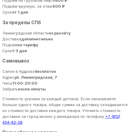
Подъём на грузовом лифте
600 ₽
Подъём вручную, за этаж
600 ₽
Срок
от 1 дня
За пределы СПб
Ленинградская область
по расчёту
Доставка
дополнительно
Подъём
по тарифу
Срок
1-3 дня
Самовывоз
Салон в Кудрово
бесплатно
Адрес
ул. Ленинградская, 7
Часы
11:00-20:00
Забрать
после оплаты
Стоимость указана за каждый договор. Если заказываете
больше одного товара, общая сумма за доставку складывается
из стоимости доставки каждого товара. Уточнить стоимость
доставки за город можно у менеджера по телефону
+7 (812)
454-62-28
.