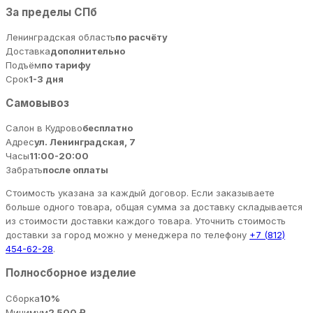
За пределы СПб
Ленинградская область
по расчёту
Доставка
дополнительно
Подъём
по тарифу
Срок
1-3 дня
Самовывоз
Салон в Кудрово
бесплатно
Адрес
ул. Ленинградская, 7
Часы
11:00-20:00
Забрать
после оплаты
Стоимость указана за каждый договор. Если заказываете
больше одного товара, общая сумма за доставку складывается
из стоимости доставки каждого товара. Уточнить стоимость
доставки за город можно у менеджера по телефону
+7 (812)
454-62-28
.
Полносборное изделие
Сборка
10%
Минимум
2 500 ₽