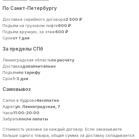
По Санкт-Петербургу
Доставка серийного договора
2 500 ₽
Подъём на грузовом лифте
600 ₽
Подъём вручную, за этаж
600 ₽
Срок
от 1 дня
За пределы СПб
Ленинградская область
по расчёту
Доставка
дополнительно
Подъём
по тарифу
Срок
1-3 дня
Самовывоз
Салон в Кудрово
бесплатно
Адрес
ул. Ленинградская, 7
Часы
11:00-20:00
Забрать
после оплаты
Стоимость указана за каждый договор. Если заказываете
больше одного товара, общая сумма за доставку складывается