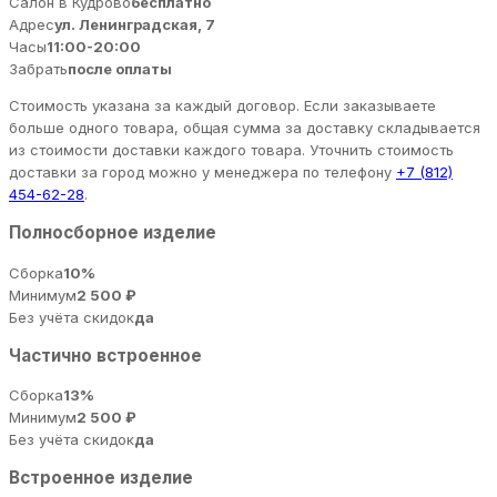
Салон в Кудрово
бесплатно
Адрес
ул. Ленинградская, 7
Часы
11:00-20:00
Забрать
после оплаты
Стоимость указана за каждый договор. Если заказываете
больше одного товара, общая сумма за доставку складывается
из стоимости доставки каждого товара. Уточнить стоимость
доставки за город можно у менеджера по телефону
+7 (812)
454-62-28
.
Полносборное изделие
Сборка
10%
Минимум
2 500 ₽
Без учёта скидок
да
Частично встроенное
Сборка
13%
Минимум
2 500 ₽
Без учёта скидок
да
Встроенное изделие