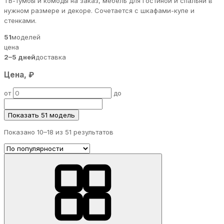
ТВ-тумбы и комоды на заказ, мебель для гостиной и спальни в
нужном размере и декоре. Сочетается с шкафами-купе и
стенками.
51
моделей
цена
2–5 дней
доставка
Цена, ₽
от
до
Показать 51 модель
Показано 10–
18
из 51 результатов