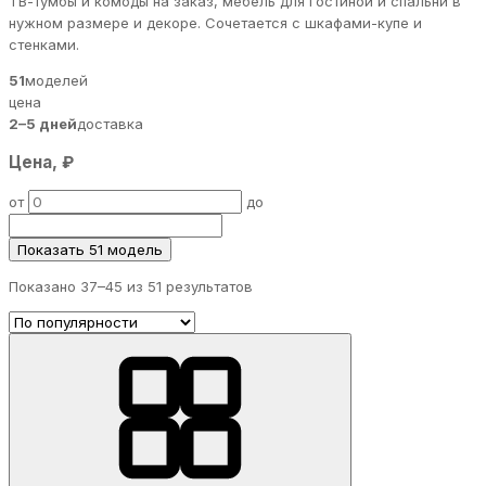
ТВ-тумбы и комоды на заказ, мебель для гостиной и спальни в
нужном размере и декоре. Сочетается с шкафами-купе и
стенками.
51
моделей
цена
2–5 дней
доставка
Цена, ₽
от
до
Показать 51 модель
Показано 37–
45
из 51 результатов