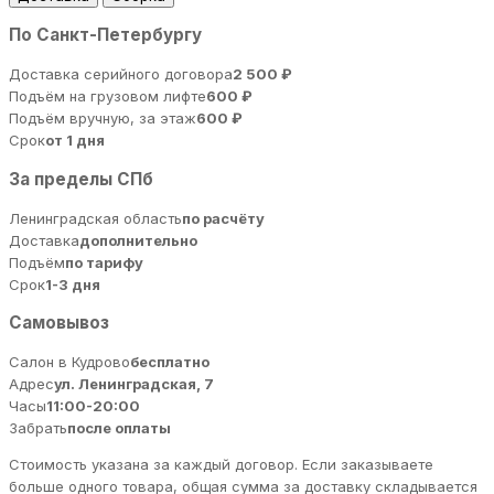
По Санкт-Петербургу
Доставка серийного договора
2 500 ₽
Подъём на грузовом лифте
600 ₽
Подъём вручную, за этаж
600 ₽
Срок
от 1 дня
За пределы СПб
Ленинградская область
по расчёту
Доставка
дополнительно
Подъём
по тарифу
Срок
1-3 дня
Самовывоз
Салон в Кудрово
бесплатно
Адрес
ул. Ленинградская, 7
Часы
11:00-20:00
Забрать
после оплаты
Стоимость указана за каждый договор. Если заказываете
больше одного товара, общая сумма за доставку складывается